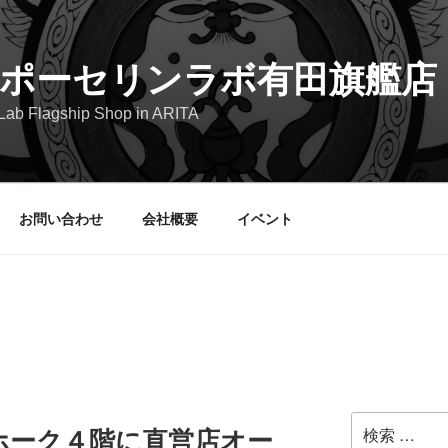
ポーセリンラボ有田旗艦店
 Lab Flagship Shop in ARITA
お問い合わせ
会社概要
イベント
検
ホーク４階に直営店オー
索: