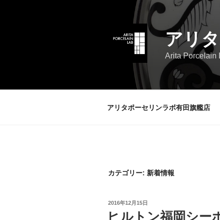
コ
ン
テ
アリタ
ン
ツ
Arita Porcelain
へ
ス
キ
ッ
アリタポーセリンラボ有田旗艦店
プ
カテゴリー: 新着情報
投
2016年12月15日
稿
ヒルトン福岡シー
日: