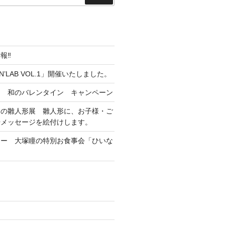
索
報‼
KIN’LAB VOL.1」開催いたしました。
な 和のバレンタイン キャンペーン
けの雛人形展 雛人形に、お子様・ご
やメッセージを絵付けします。
ナー 大塚瞳の特別お食事会「ひいな
」