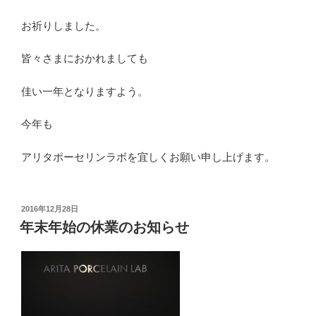
お祈りしました。
皆々さまにおかれましても
佳い一年となりますよう。
今年も
アリタポーセリンラボを宜しくお願い申し上げます。
投
2016年12月28日
稿
年末年始の休業のお知らせ
日: