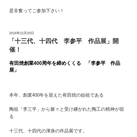
是非奮ってご参加下さい！
投
2016年12月20日
稿
「十三代、十四代 李参平 作品展」開
日:
催！
有田焼創業400周年を締めくくる 「李参平 作品
展」
本年、創業400年を迎えた有田焼の始祖である
陶祖「李三平」から脈々と受け継がれた陶工の精神が宿
る
十三代、十四代の渾身の作品展です。