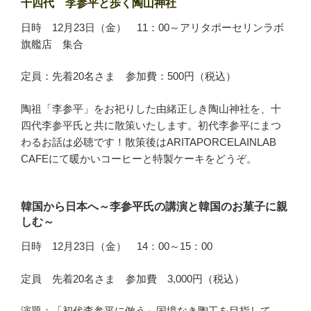
十四代 李参平と歩く陶山神社
日時 12月23日（金） 11：00～アリタポーセリンラボ
旗艦店 集合
定員：先着20名さま 参加費：500円（税込）
陶祖「李参平」をお祀りした由緒正しき陶山神社を、十
四代李参平氏と共に散策いたします。初代李参平にまつ
わるお話は必聴です！散策後はARITAPORCELAINLAB
CAFEにて暖かいコーヒーと特製ケーキをどうぞ。
韓国から日本へ～李参平氏の講演と韓国のお菓子に親
しむ～
日時 12月23日（金） 14：00～15：00
定員 先着20名さま 参加費 3,000円（税込）
演題：「初代李参平に倣う～国境なき陶工を目指して