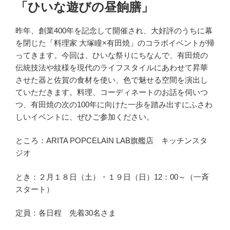
「ひいな遊びの昼餉膳」
昨年、創業400年を記念して開催され、大好評のうちに幕
を閉じた「料理家 大塚瞳×有田焼」のコラボイベントが帰
ってきます。今回は、ひいな祭りにちなんで、有田焼の
伝統技法や紋様を現代のライフスタイルにあわせて昇華
させた器と佐賀の食材を使い、色で魅せる空間を演出し
ていただきます。料理、コーディネートのお話を伺いつ
つ、有田焼の次の100年に向けた一歩を踏み出すにふさわ
しいイベントに、ぜひご参加ください。
ところ：ARITA POPCELAIN LAB旗艦店 キッチンスタ
ジオ
とき：２月１８日（土）・１９日（日）12：00～（一斉
スタート）
定員：各日程 先着30名さま