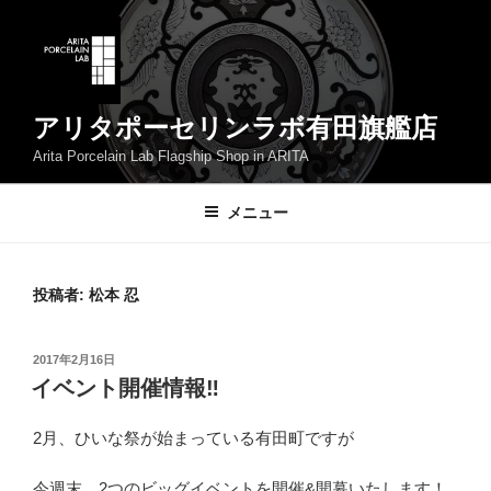
コ
ン
テ
ン
ツ
アリタポーセリンラボ有田旗艦店
へ
Arita Porcelain Lab Flagship Shop in ARITA
ス
キ
メニュー
ッ
プ
投稿者:
松本 忍
投
2017年2月16日
稿
イベント開催情報‼
日:
2月、ひいな祭が始まっている有田町ですが
今週末、2つのビッグイベントを開催&開幕いたします！