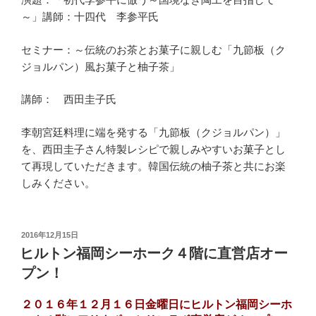
～」講師：十四代 李参平氏
セミナー：～伝統のお茶とお菓子に親しむ「九節板（ク
ジョルパン）風お菓子と柚子茶」
講師： 西田圭子氏
李朝宮廷料理に端を発する「九節板（クジョルパン）」
を、西田圭子さん特製レシピで親しみやすいお菓子とし
て再現していただきます。韓国伝統の柚子茶と共にお楽
しみください。
投
2016年12月15日
稿
ヒルトン福岡シーホーク４階に直営店オー
日:
プン！
２０１６年１２月１６日金曜日にヒルトン福岡シーホ